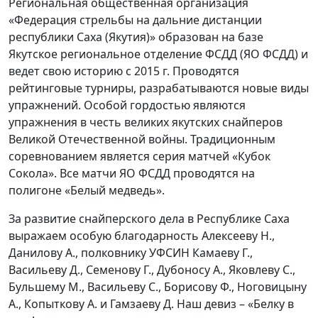
Региональная общественная организация
«Федерация стрельбы на дальние дистанции
республики Саха (Якутия)» образован на базе
Якутское региональное отделение ФСДД (ЯО ФСДД) и
ведет свою историю с 2015 г. Проводятся
рейтинговые турниры, разрабатываются новые виды
упражнений. Особой гордостью являются
упражнения в честь великих якутских снайперов
Великой Отечественной войны. Традиционным
соревнованием является серия матчей «Кубок
Сокола». Все матчи ЯО ФСДД проводятся на
полигоне «Белый медведь».
За развитие снайперского дела в Республике Саха
выражаем особую благодарность Алексееву Н.,
Данилову А., полковнику УФСИН Камаеву Г.,
Васильеву Д., Семенову Г., Дубоносу А., Яковлеву С.,
Бульшему М., Васильеву С., Борисову Ф., Ноговицыну
А., Копыткову А. и Гамзаеву Д. Наш девиз – «Белку в