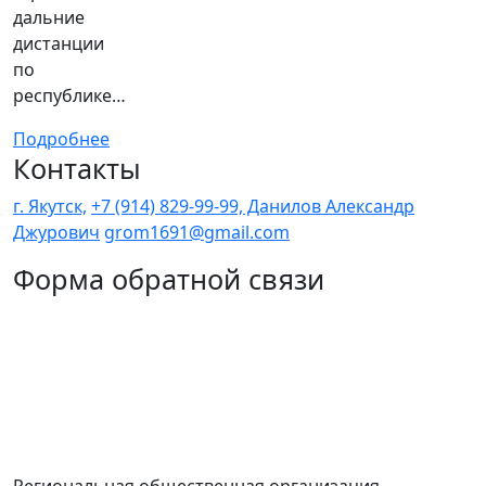
дальние
дистанции
по
республике…
Подробнее
Контакты
г. Якутск,
+7 (914) 829-99-99, Данилов Александр
Джурович
grom1691@gmail.com
Форма обратной связи